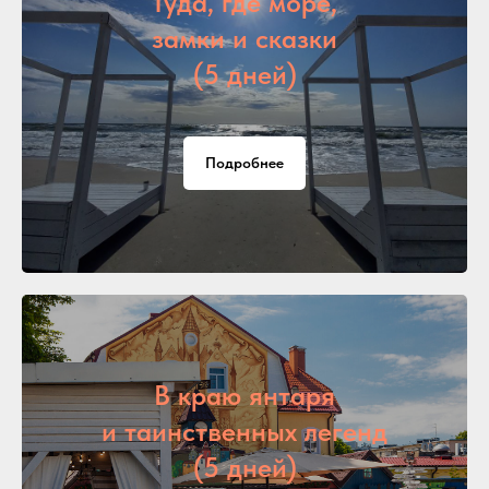
Туда, где море,
замки и сказки
(5 дней)
Подробнее
В краю янтаря
и таинственных легенд
(5 дней)