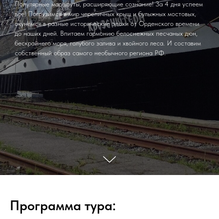
Популярные маршруты, расширяющие сознание! За 4 дня успеем
всё! Погрузимся в мир черепичных крыш и булыжных мостовых,
окунёмся в разные исторические эпохи от Орденского времени
до наших дней. Впитаем гармонию белоснежных песчаных дюн,
бескрайнего моря, голубого залива и хвойного леса. И составим
собственный образ самого необычного региона РФ.
Программа тура: