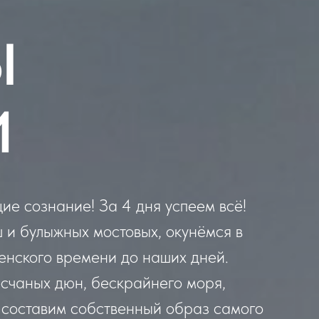
Ы
И
е сознание! За 4 дня успеем всё!
 и булыжных мостовых, окунёмся в
енского времени до наших дней.
счаных дюн, бескрайнего моря,
И составим собственный образ самого