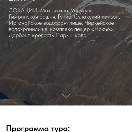
ЛОКАЦИИ: Махачкала, Унцукуль,
Гимринская башня, Гуниб, Сулакский каньон,
Ирганайское водохранилище, Чиркейское
водохранилище, комплекс пещер «Нохъо»,
Дербент, крепость Нарын-кала.
Программа тура: