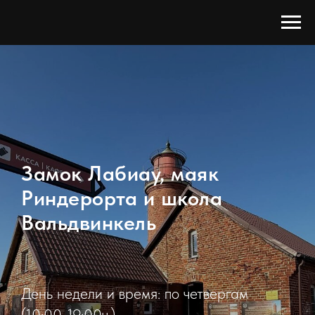
Замок Лабиау, маяк
Риндерорта и школа
Вальдвинкель
День недели и время: по четвергам
(10:00-19:00ч.)