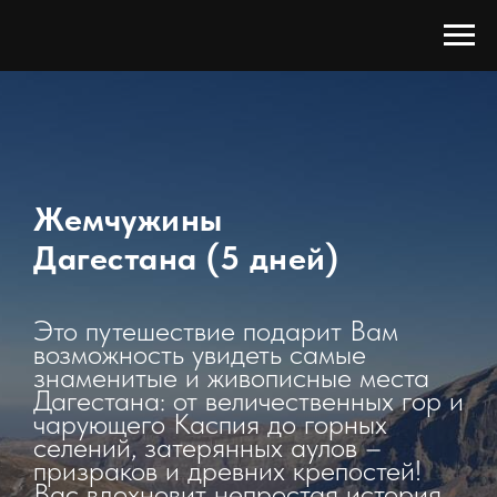
Жемчужины
Дагестана
(5 дней)
Это путешествие подарит Вам
возможность увидеть самые
знаменитые и живописные места
Дагестана: от величественных гор и
чарующего Каспия до горных
селений, затерянных аулов –
призраков и древних крепостей!
Вас вдохновит непростая история